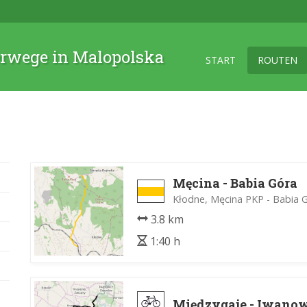
rwege in Malopolska
START
ROUTEN
Męcina - Babia Góra
Kłodne, Męcina PKP - Babia 
3.8 km
1:40 h
Międzygaje - Iwano