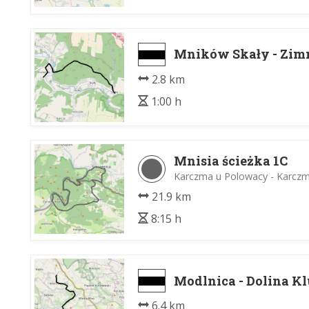
Mników Skały - Zim
2.8 km
1:00 h
Mnisia ścieżka 1C
Karczma u Polowacy - Karcz
21.9 km
8:15 h
Modlnica - Dolina 
6.4 km