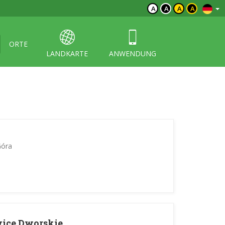
A
A
A
A
ORTE
LANDKARTE
ANWENDUNG
Góra
wice Dworskie