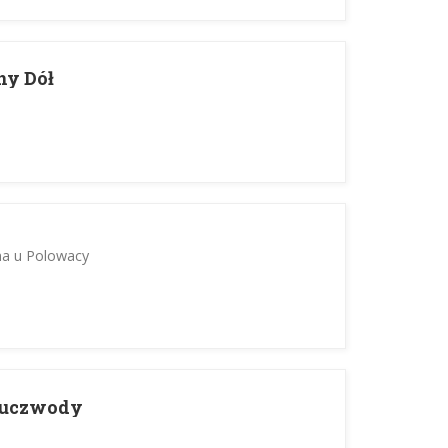
ny Dół
ma u Polowacy
Kluczwody