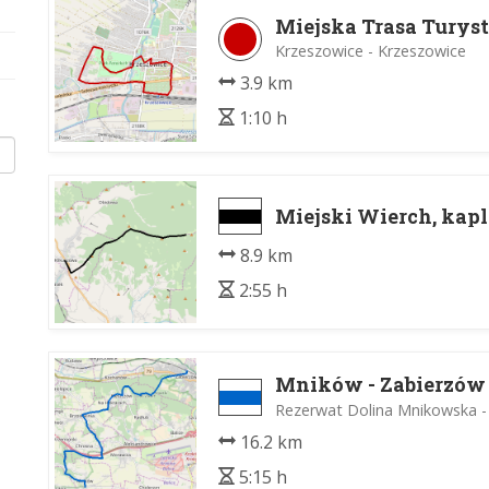
Miejska Trasa Turys
Krzeszowice - Krzeszowice
3.9 km
1:10 h
Miejski Wierch, kap
8.9 km
2:55 h
Mników - Zabierzów
Rezerwat Dolina Mnikowska 
16.2 km
5:15 h