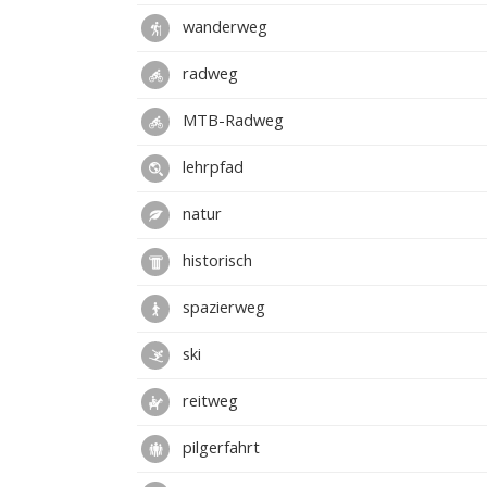
wanderweg
radweg
MTB-Radweg
lehrpfad
natur
historisch
spazierweg
ski
reitweg
pilgerfahrt