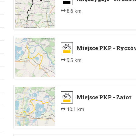
8.6 km
Miejsce PKP - Ryczó
9.5 km
Miejsce PKP - Zator
10.1 km