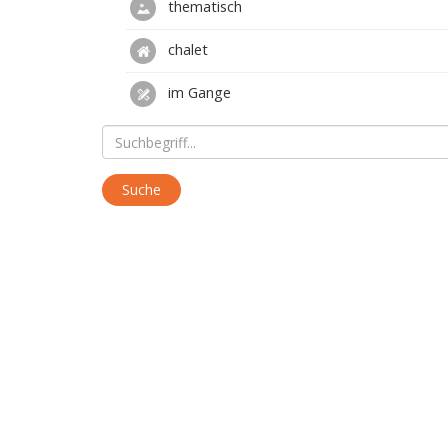
thematisch
chalet
im Gange