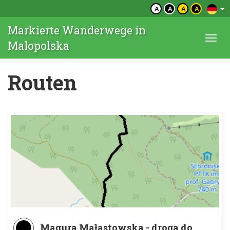
A
A
A
A
Markierte Wanderwege in
Togg
Malopolska
navi
Routen
Magura Małastowska - droga do