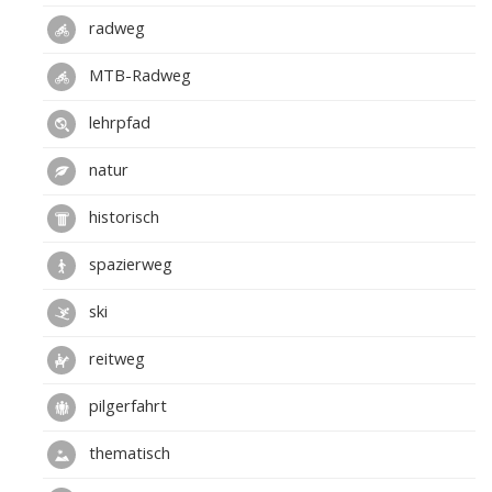
radweg
MTB-Radweg
lehrpfad
natur
historisch
spazierweg
ski
reitweg
pilgerfahrt
thematisch