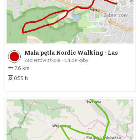
Mała pętla Nordic Walking - Las
Zabierzowski
Zabierzów szkoła - Grube Ryby
2.6 km
0:55 h