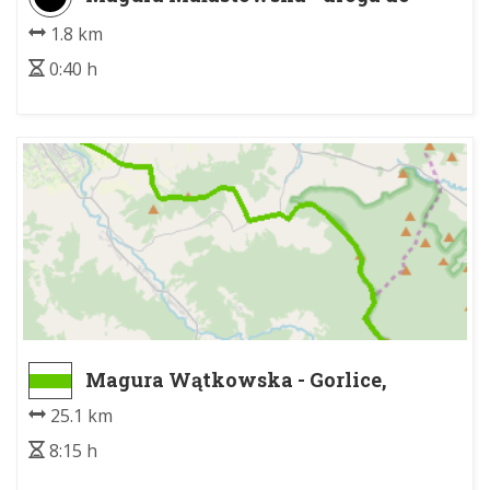
Przysłupa
1.8 km
0:40 h
Magura Wątkowska - Gorlice,
Dworzec PKP
25.1 km
8:15 h