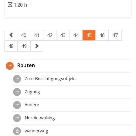
1:20 h
40
41
42
43
44
45
46
47
48
49
Routen
Zum Besichtigungsobjekt
Zugang
Andere
Nordic-walking
wanderweg