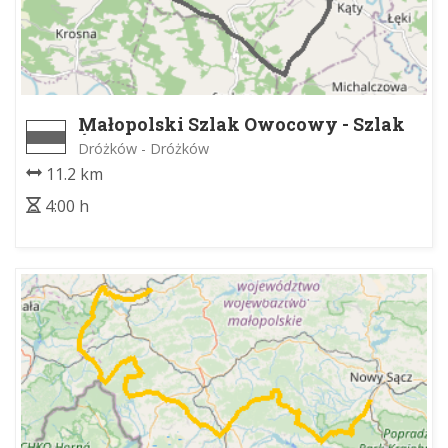
Małopolski Szlak Owocowy - Szlak
Śliwkowy
Dróżków - Dróżków
11.2 km
4:00 h