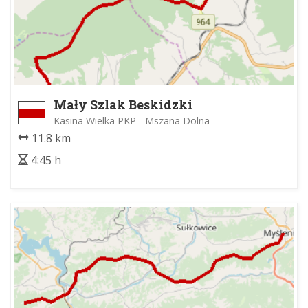
Mały Szlak Beskidzki
Kasina Wielka PKP - Mszana Dolna
11.8 km
4:45 h