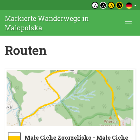
A
A
A
A
Markierte Wanderwege in
Togg
Malopolska
navi
Routen
Małe Ciche Zgorzelisko - Małe Ciche