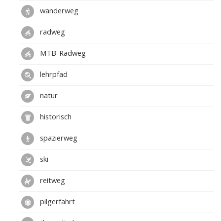
wanderweg
radweg
MTB-Radweg
lehrpfad
natur
historisch
spazierweg
ski
reitweg
pilgerfahrt