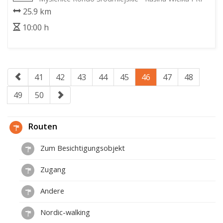
25.9 km
10:00 h
41
42
43
44
45
46
47
48
49
50
Routen
Zum Besichtigungsobjekt
Zugang
Andere
Nordic-walking