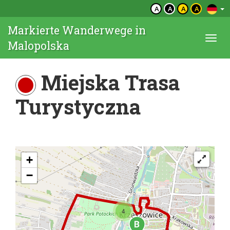
A
A
A
A
Markierte Wanderwege in
Togg
Malopolska
navi
Miejska Trasa
Turystyczna
+
−
4