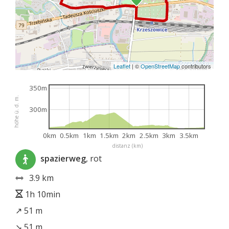
Leaflet
|
©
OpenStreetMap
contributors
350m
höhe ü. d. m.
300m
0km
0.5km
1km
1.5km
2km
2.5km
3km
3.5km
distanz (km)
spazierweg
, rot
3.9 km
1h 10min
↗ 51 m
↘ 51 m