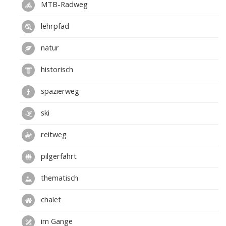
MTB-Radweg
lehrpfad
natur
historisch
spazierweg
ski
reitweg
pilgerfahrt
thematisch
chalet
im Gange