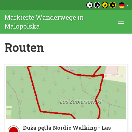
A
A
A
A
Markierte Wanderwege in
Togg
Malopolska
navi
Routen
Duża pętla Nordic Walking - Las