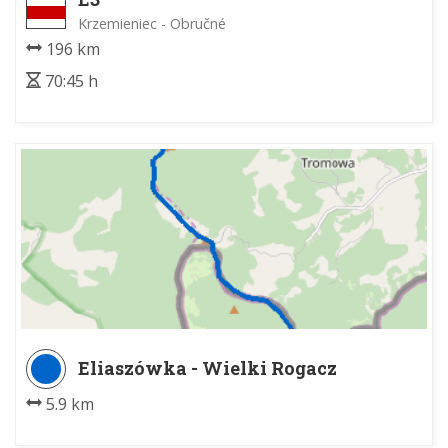
Krzemieniec - Obručné
196 km
70:45 h
Eliaszówka - Wielki Rogacz
5.9 km