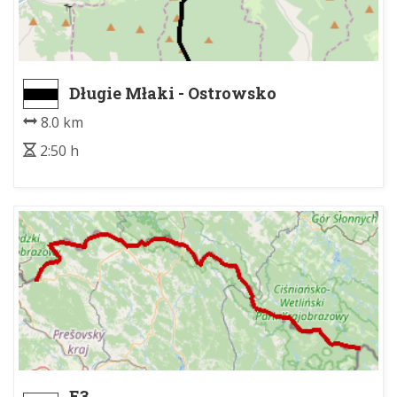
Długie Młaki - Ostrowsko
8.0 km
2:50 h
E3