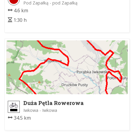
Zabierzowski
Pod Zapałką - pod Zapałką
4.6 km
1:30 h
Duża Pętla Rowerowa
Iwkowa - Iwkowa
34.5 km