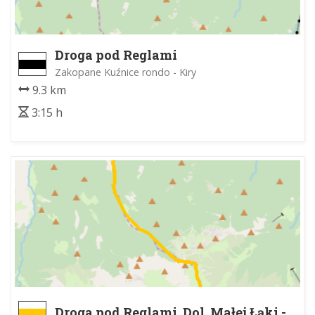
Droga pod Reglami
Zakopane Kuźnice rondo - Kiry
9.3 km
3:15 h
Droga pod Reglami, Dol. Małej Łąki -