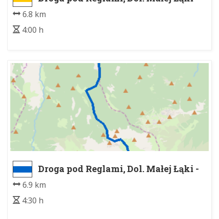
Kopa Kondracka
6.8 km
4:00 h
Droga pod Reglami, Dol. Małej Łąki -
Małołączniak
6.9 km
4:30 h