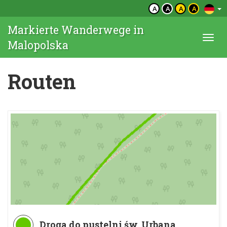
A
A
A
A
Markierte Wanderwege in
Togg
Malopolska
navi
Routen
Droga do pustelni św. Urbana