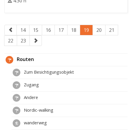
4:30 h
14
15
16
17
18
19
20
21
22
23
Routen
Zum Besichtigungsobjekt
Zugang
Andere
Nordic-walking
wanderweg