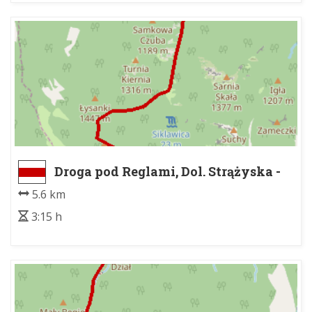
Droga pod Reglami, Dol. Strążyska -
pod Giewontem
5.6 km
3:15 h