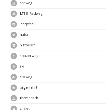
radweg
MTB-Radweg
lehrpfad
natur
historisch
spazierweg
ski
reitweg
pilgerfahrt
thematisch
chalet