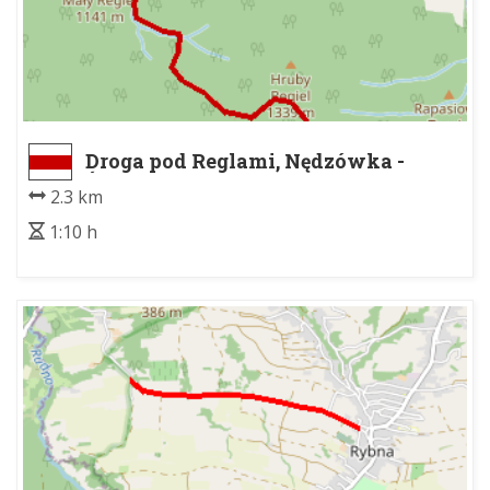
Droga pod Reglami, Nędzówka -
Ścieżka nad Reglami, Przysłop
2.3 km
Miętusi
1:10 h