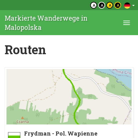
A
A
A
A
Markierte Wanderwege in
Togg
Malopolska
navi
Routen
Frydman - Pol. Wapienne