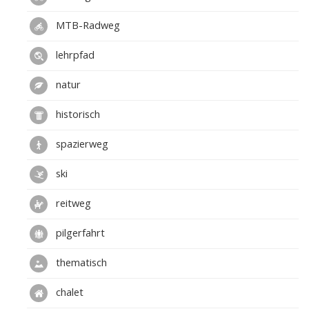
MTB-Radweg
lehrpfad
natur
historisch
spazierweg
ski
reitweg
pilgerfahrt
thematisch
chalet