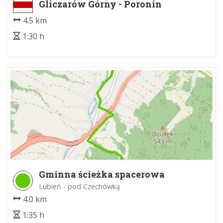
Gliczarów Górny - Poronin
4.5 km
1:30 h
Gminna ścieżka spacerowa
Lubień - pod Czechówką
4.0 km
1:35 h