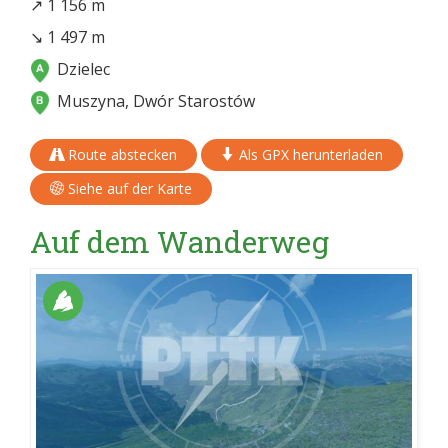
↗ 1 156 m
↘ 1 497 m
Dzielec
Muszyna, Dwór Starostów
Route abstecken
Als GPX herunterladen
Siehe auf der Karte
Auf dem Wanderweg