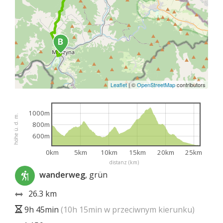
Leaflet
|
©
OpenStreetMap
contributors
1000m
höhe ü. d. m.
800m
600m
0km
5km
10km
15km
20km
25km
distanz (km)
wanderweg
, grün
26.3 km
9h 45min
(10h 15min w przeciwnym kierunku)