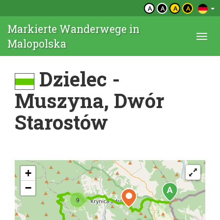
A
A
A
A
Markierte Wanderwege in
Togg
Malopolska
navi
Dzielec -
Muszyna, Dwór
Starostów
+
−
9