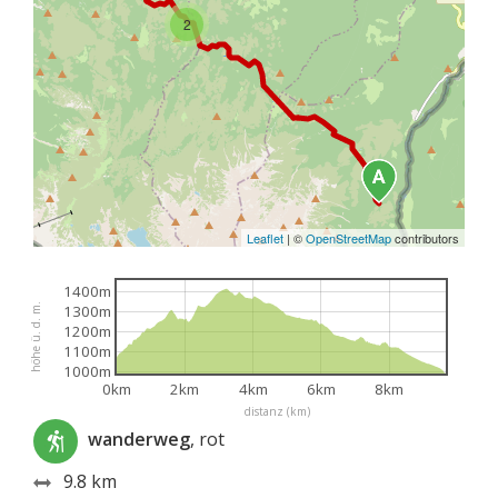
2
Leaflet
|
©
OpenStreetMap
contributors
1400m
höhe ü. d. m.
1300m
1200m
1100m
1000m
0km
2km
4km
6km
8km
distanz (km)
wanderweg
, rot
9.8 km