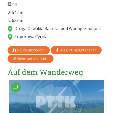
4h
↗ 542 m
↘ 623 m
Droga Oswalda Balcera, pod Wodogrzmotami
Toporowa Cyrhla
Route abstecken
Als GPX herunterladen
Siehe auf der Karte
Auf dem Wanderweg