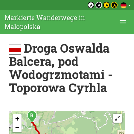
A
A
A
A
Markierte Wanderwege in
Togg
Malopolska
navi
Droga Oswalda
Balcera, pod
Wodogrzmotami -
Toporowa Cyrhla
+
−