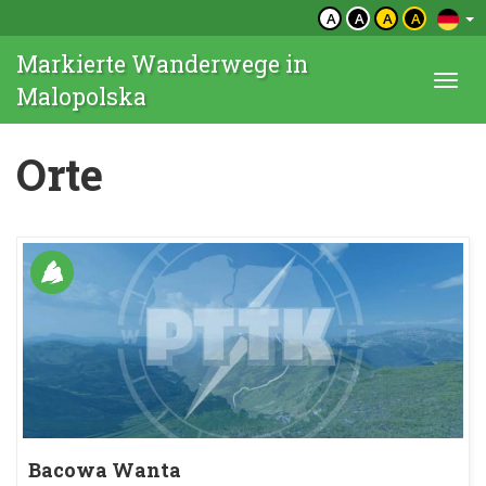
A
A
A
A
Markierte Wanderwege in
Togg
Malopolska
navi
Orte
Bacowa Wanta