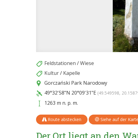
Feldstationen
/
Wiese
Kultur
/
Kapelle
Gorczański Park Narodowy
49°32'58"N
20°09'31"E
(49.549598, 20.1587
1263 m n. p. m.
Route abstecken
Siehe auf der Kart
Der Ort liegt an den 