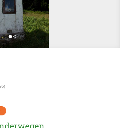
95)
e
Wanderwegen