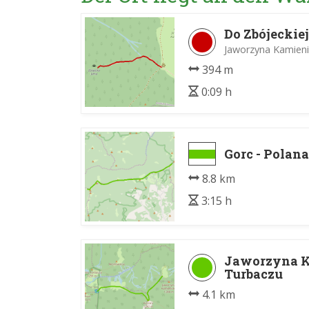
Do Zbójeckie
Jaworzyna Kamieni
394 m
0:09 h
Gorc - Polan
8.8 km
3:15 h
Jaworzyna K
Turbaczu
4.1 km