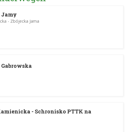
j Jamy
cka - Zbójecka Jama
a Gabrowska
amienicka - Schronisko PTTK na