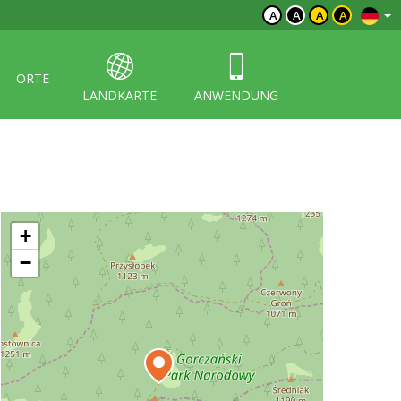
A
A
A
A
ORTE
LANDKARTE
ANWENDUNG
+
−