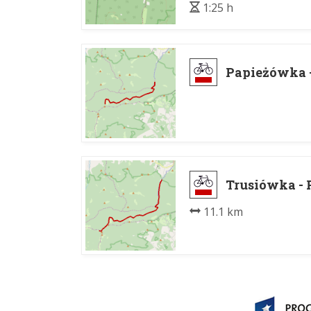
1:25 h
Papieżówka 
Trusiówka -
11.1 km