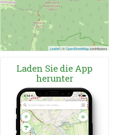
Leaflet
|
©
OpenStreetMap
contributors
Laden Sie die App
herunter