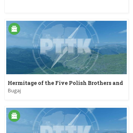
Hermitage of the Five Polish Brothers and
St. Maria Magdalene's chapel
Bugaj