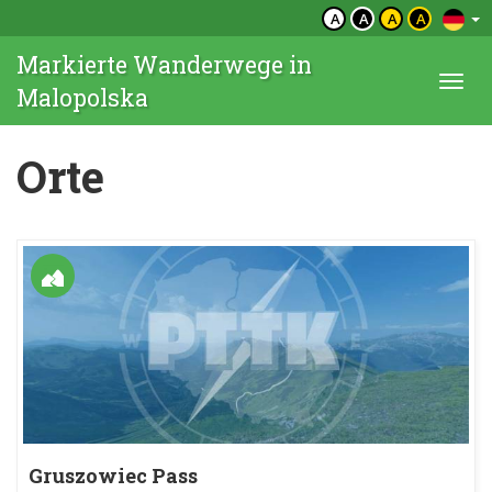
A
A
A
A
Markierte Wanderwege in
Togg
Malopolska
navi
Orte
Gruszowiec Pass