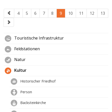
4
5
6
7
8
9
10
11
12
13
Touristische Infrastruktur
Feldstationen
Natur
Kultur
Historischer Friedhof
Person
Backsteinkirche