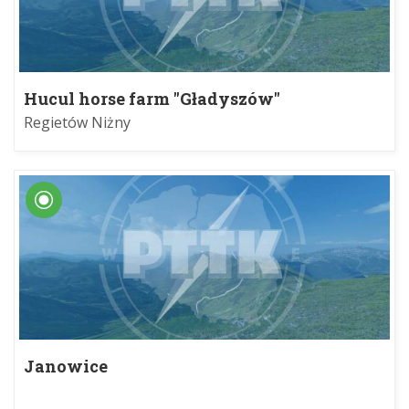
Hucul horse farm "Gładyszów"
Regietów Niżny
Janowice