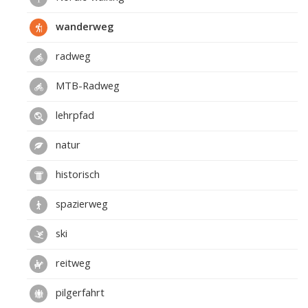
wanderweg
radweg
MTB-Radweg
lehrpfad
natur
historisch
spazierweg
ski
reitweg
pilgerfahrt