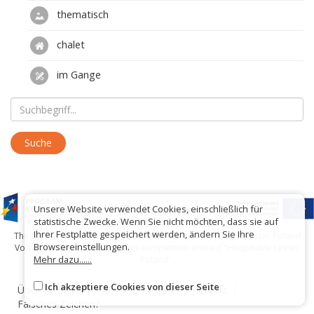
thematisch
chalet
im Gange
Unsere Website verwendet Cookies, einschließlich für
statistische Zwecke. Wenn Sie nicht möchten, dass sie auf
Ihrer Festplatte gespeichert werden, ändern Sie Ihre
The project has been carried out with financial support of Lesser Poland
Browsereinstellungen.
Voivodship within tourist offers competition entitled "Hospitable Lesser
Mehr dazu......
Poland".
Ich akzeptiere Cookies von dieser Seite
Über die Seite
Über das Projekt
Kontakt
Falsches Zeichen?