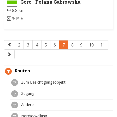
Gorc - Polana Gabrowska
8.8 km
3:15 h
2
3
4
5
6
7
8
9
10
11
Routen
Zum Besichtigungsobjekt
Zugang
Andere
Nordic-walking