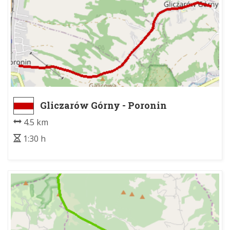
Gliczarów Górny - Poronin
4.5 km
1:30 h