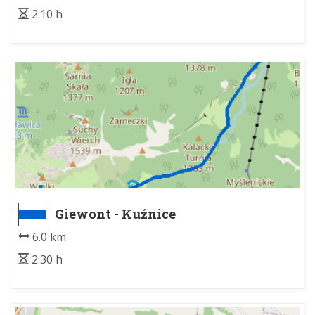
2:10 h
Giewont - Kuźnice
6.0 km
2:30 h