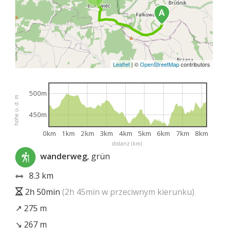
Leaflet
|
©
OpenStreetMap
contributors
500m
höhe ü. d. m.
450m
0km
1km
2km
3km
4km
5km
6km
7km
8km
distanz (km)
wanderweg
, grün
8.3 km
2h 50min
(2h 45min w przeciwnym kierunku)
↗ 275 m
↘ 267 m