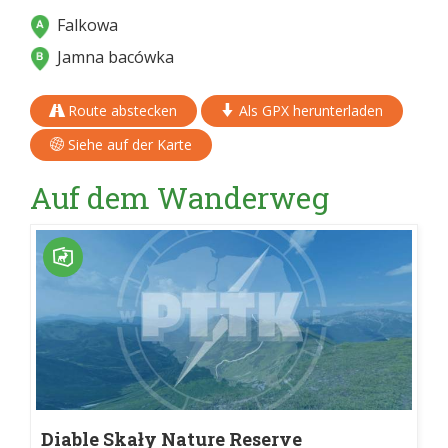
Falkowa
Jamna bacówka
Route abstecken
Als GPX herunterladen
Siehe auf der Karte
Auf dem Wanderweg
Diable Skały Nature Reserve