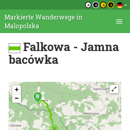
A
A
A
A
Markierte Wanderwege in
Togg
Malopolska
navi
Falkowa - Jamna
bacówka
+
−
2