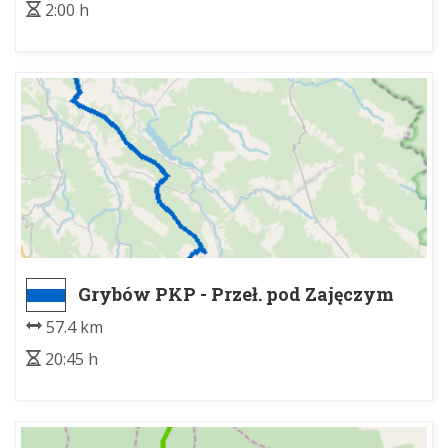
2:00 h
Grybów PKP - Przeł. pod Zajęczym
Wierchem
57.4 km
20:45 h