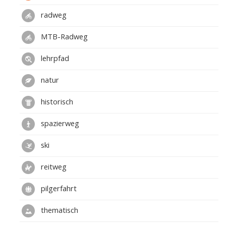
radweg
MTB-Radweg
lehrpfad
natur
historisch
spazierweg
ski
reitweg
pilgerfahrt
thematisch