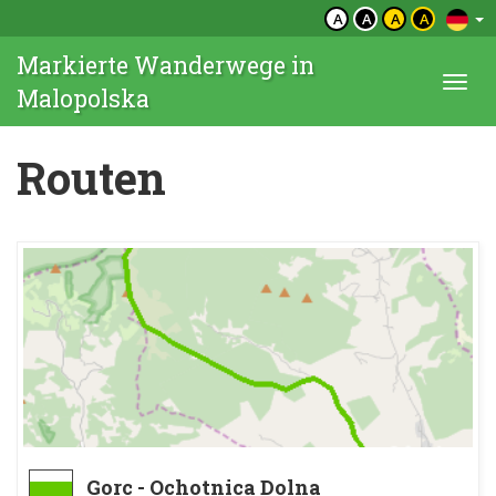
A
A
A
A
Markierte Wanderwege in
Togg
Malopolska
navi
Routen
Gorc - Ochotnica Dolna