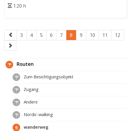
1:20 h
3
4
5
6
7
8
9
10
11
12
Routen
Zum Besichtigungsobjekt
Zugang
Andere
Nordic-walking
wanderweg