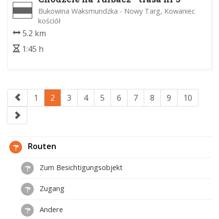
Bukowina Waksmundzka - Nowy Targ, Kowaniec
kościół
5.2 km
1:45 h
1
2
3
4
5
6
7
8
9
10
Routen
Zum Besichtigungsobjekt
Zugang
Andere