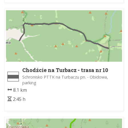
Chodźcie na Turbacz - trasa nr 10
Schronisko PTTK na Turbaczu pn. - Obidowa,
parking
8.1 km
2:45 h