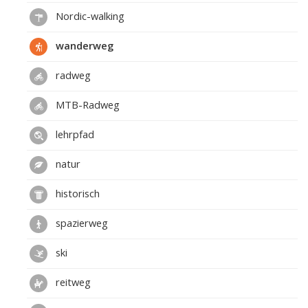
Nordic-walking
wanderweg
radweg
MTB-Radweg
lehrpfad
natur
historisch
spazierweg
ski
reitweg