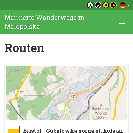
A
A
A
A
Markierte Wanderwege in
Togg
Malopolska
navi
Routen
Bristol - Gubałówka górna st. kolejki