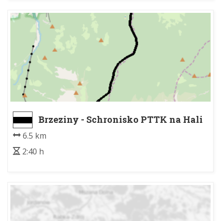
Brzeziny - Schronisko PTTK na Hali
Gąsienicowej
6.5 km
2:40 h