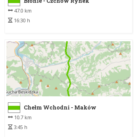
Błonie - Czchów Rynek
47.0 km
16:30 h
Chełm Wchodni - Maków
Podhalański PKP
10.7 km
3:45 h