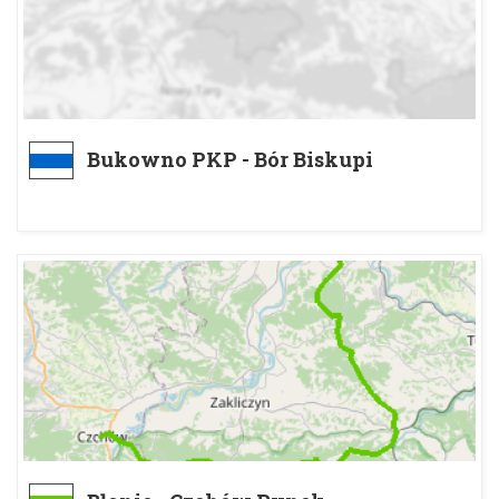
Bukowno PKP - Bór Biskupi