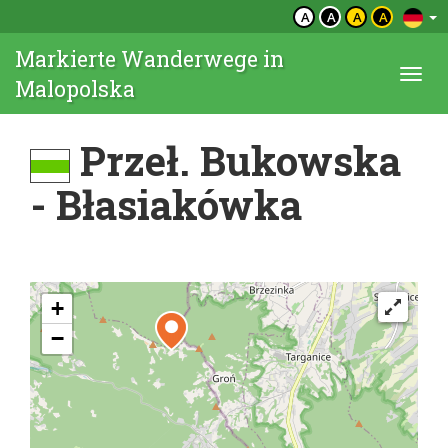
A
A
A
A
Markierte Wanderwege in
Togg
Malopolska
navi
Przeł. Bukowska
- Błasiakówka
+
−