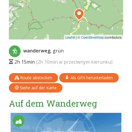
Leaflet
|
©
OpenStreetMap
contributors
wanderweg
, grün
2h 15min
(2h 10min w przeciwnym kierunku)
Route abstecken
Als GPX herunterladen
Siehe auf der Karte
Auf dem Wanderweg