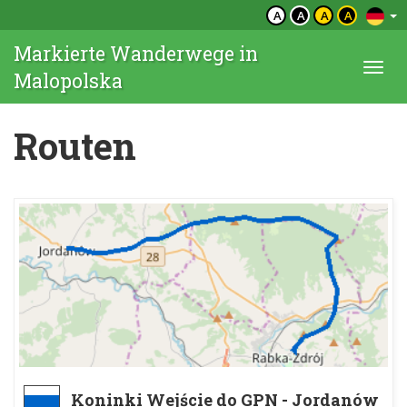
A
A
A
A
Markierte Wanderwege in
Togg
Malopolska
navi
Routen
Koninki Wejście do GPN - Jordanów