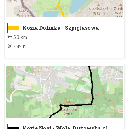
Kozia Dolinka - Szpiglasowa
Przełęcz
5.3 km
3:45 h
Kozie Nogi - Wola Justowska ul.