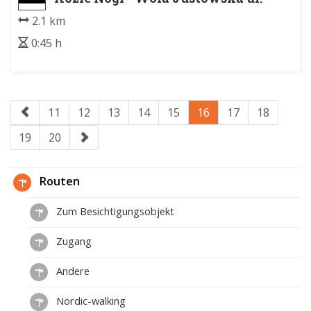
Królowej Jadwigi
2.1 km
0:45 h
11
12
13
14
15
16
17
18
19
20
Routen
Zum Besichtigungsobjekt
Zugang
Andere
Nordic-walking