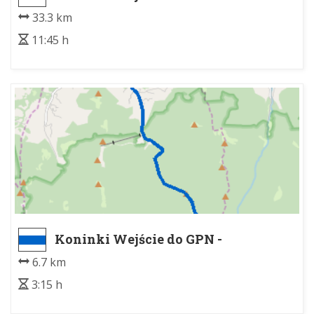
rynek
33.3 km
11:45 h
Koninki Wejście do GPN -
Schronisko PTTK na Turbaczu
6.7 km
3:15 h