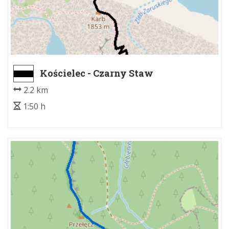
Kościelec - Czarny Staw
Gąsienicowy
2.2 km
1:50 h