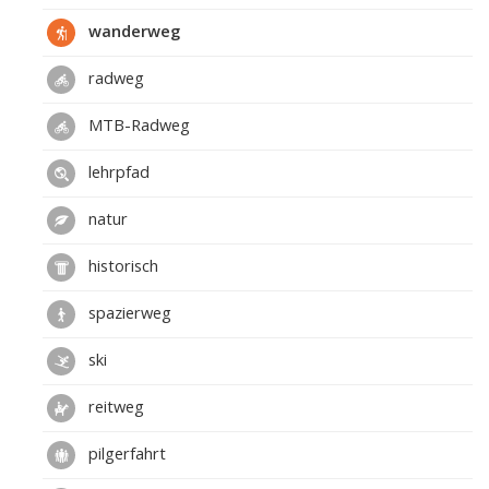
wanderweg
radweg
MTB-Radweg
lehrpfad
natur
historisch
spazierweg
ski
reitweg
pilgerfahrt