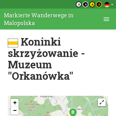
A
A
A
A
Markierte Wanderwege in
Togg
Malopolska
navi
Koninki
skrzyżowanie -
Muzeum
"Orkanówka"
+
−