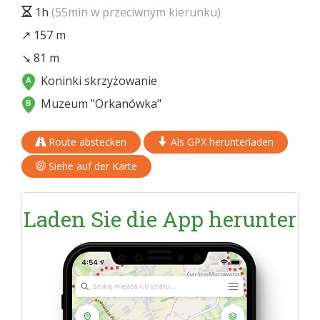
1h
(55min w przeciwnym kierunku)
↗ 157 m
↘ 81 m
Koninki skrzyżowanie
Muzeum "Orkanówka"
Route abstecken
Als GPX herunterladen
Siehe auf der Karte
Laden Sie die App herunter