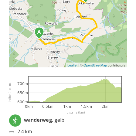
Leaflet
|
©
OpenStreetMap
contributors
700m
höhe ü. d. m.
650m
600m
0km
0.5km
1km
1.5km
2km
distanz (km)
wanderweg
, gelb
2.4 km