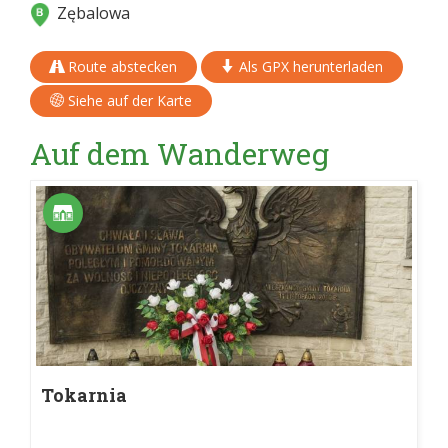
Zębalowa
Route abstecken
Als GPX herunterladen
Siehe auf der Karte
Auf dem Wanderweg
Tokarnia