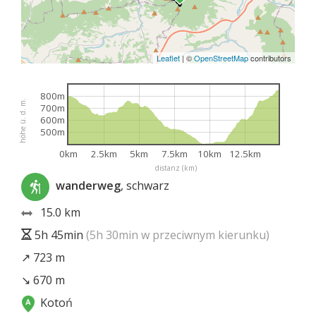
Leaflet
|
©
OpenStreetMap
contributors
800m
höhe ü. d. m.
700m
600m
500m
0km
2.5km
5km
7.5km
10km
12.5km
distanz (km)
wanderweg
, schwarz
15.0 km
5h 45min
(5h 30min w przeciwnym kierunku)
↗ 723 m
↘ 670 m
Kotoń