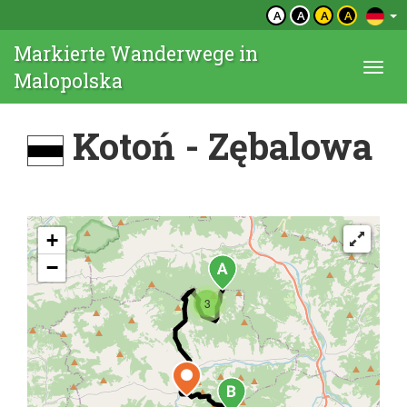
A
A
A
A
Markierte Wanderwege in
Togg
Malopolska
navi
Kotoń - Zębalowa
+
−
3