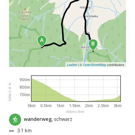
Leaflet
|
©
OpenStreetMap
contributors
900m
höhe ü. d. m.
800m
700m
0km
0.5km
1km
1.5km
2km
2.5km
3km
distanz (km)
wanderweg
, schwarz
3.1 km