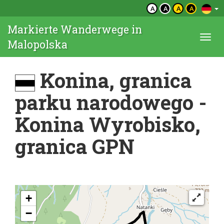
A
A
A
A
Markierte Wanderwege in
Togg
Malopolska
navi
Konina, granica
parku narodowego -
Konina Wyrobisko,
granica GPN
+
−