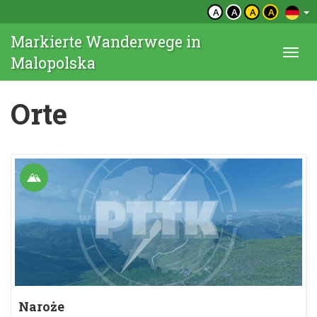
A
A
A
A
Markierte Wanderwege in
Togg
Malopolska
navi
Orte
Naroże