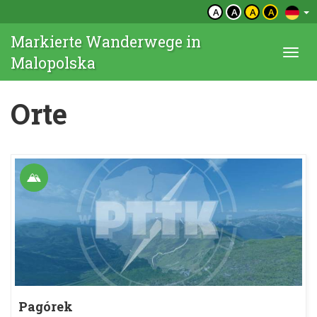
A
A
A
A
Markierte Wanderwege in
Togg
Malopolska
navi
Orte
Pagórek