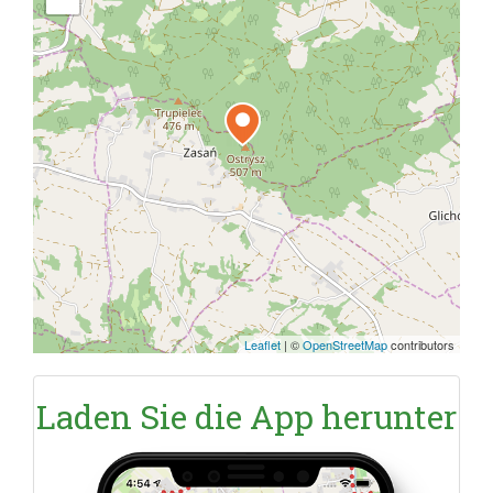
Leaflet
|
©
OpenStreetMap
contributors
Laden Sie die App herunter