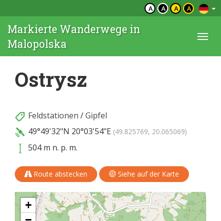
A
A
A
A
Markierte Wanderwege in
Togg
Malopolska
navi
Ostrysz
Feldstationen
/
Gipfel
49°49'32"N
20°03'54"E
(49.825769, 20.065069)
504 m n. p. m.
Route abstecken
Siehe auf der Karte
+
−