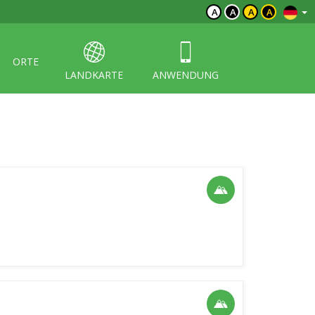
A
A
A
A
ORTE
LANDKARTE
ANWENDUNG