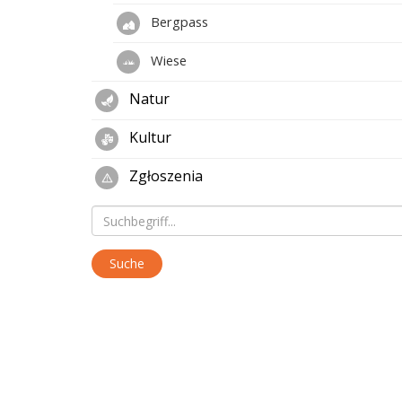
Bergpass
Wiese
Natur
Kultur
Zgłoszenia