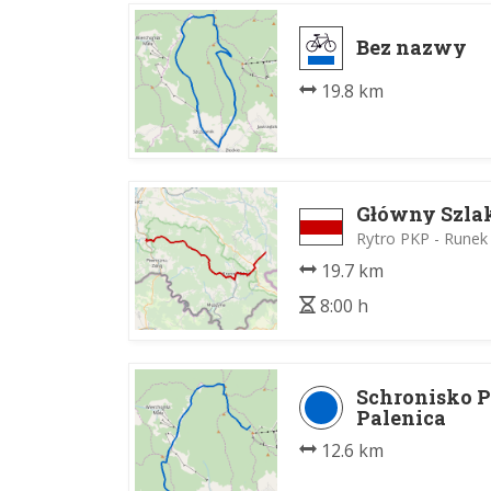
Bez nazwy
19.8 km
Główny Szla
Rytro PKP - Runek
19.7 km
8:00 h
Schronisko 
Palenica
12.6 km