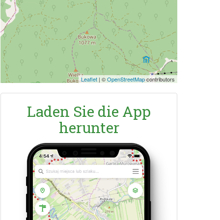
Leaflet
|
©
OpenStreetMap
contributors
Laden Sie die App
herunter