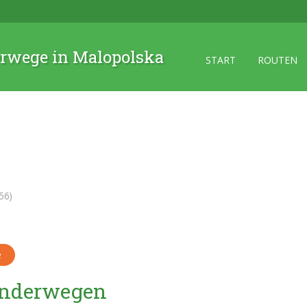
rwege in Malopolska
START
ROUTEN
56)
e
Wanderwegen