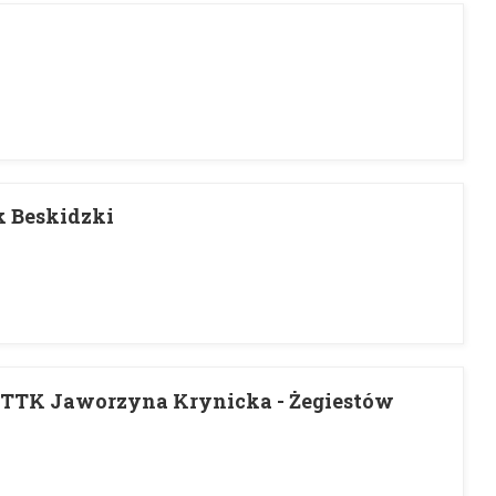
k Beskidzki
PTTK Jaworzyna Krynicka - Żegiestów