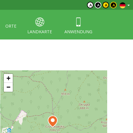
A
A
A
A
ORTE
LANDKARTE
ANWENDUNG
+
−