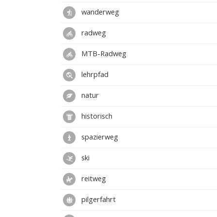
wanderweg
radweg
MTB-Radweg
lehrpfad
natur
historisch
spazierweg
ski
reitweg
pilgerfahrt