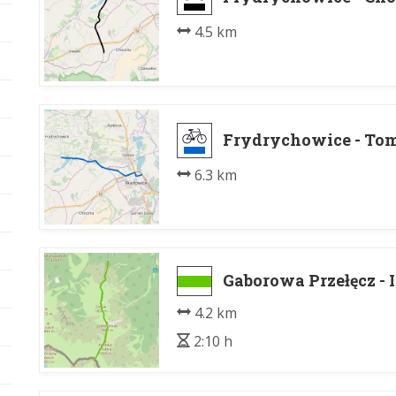
4.5 km
Frydrychowice - To
6.3 km
Gaborowa Przełęcz - 
4.2 km
2:10 h