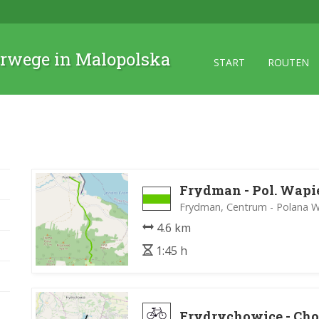
rwege in Malopolska
START
ROUTEN
Frydman - Pol. Wap
Frydman, Centrum - Polana 
4.6 km
1:45 h
Frydrychowice - Cho