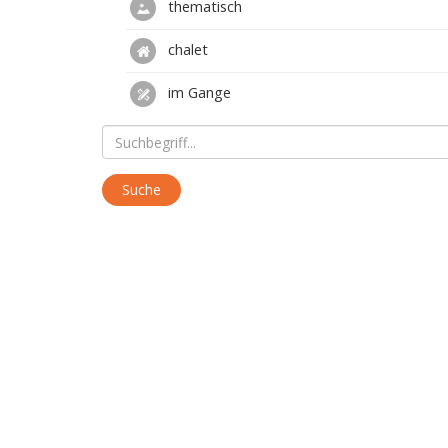
thematisch
chalet
im Gange