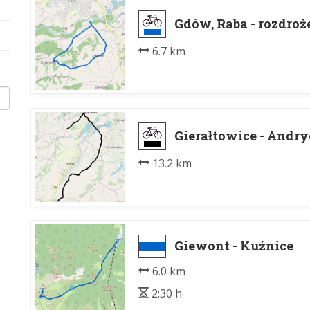
Gdów, Raba - rozdroż
6.7 km
Gierałtowice - And
13.2 km
Giewont - Kuźnice
6.0 km
2:30 h