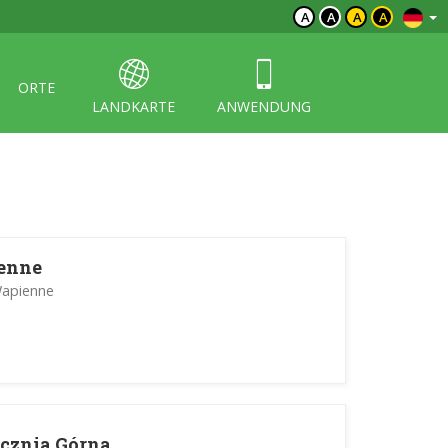
A
A
A
A
ORTE
LANDKARTE
ANWENDUNG
ienne
Wapienne
cznia Górna