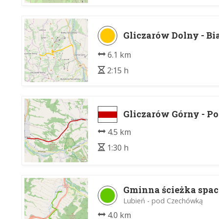
Gliczarów Dolny - Bi
6.1 km
2:15 h
Gliczarów Górny - P
4.5 km
1:30 h
Gminna ścieżka spa
Lubień - pod Czechówką
4.0 km