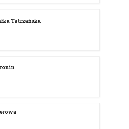
ałka Tatrzańska
oronin
cerowa