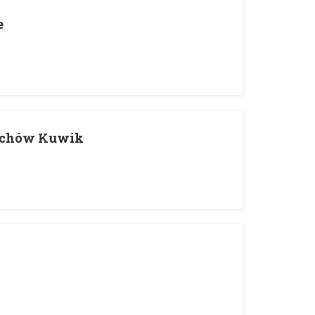
e
rychów Kuwik