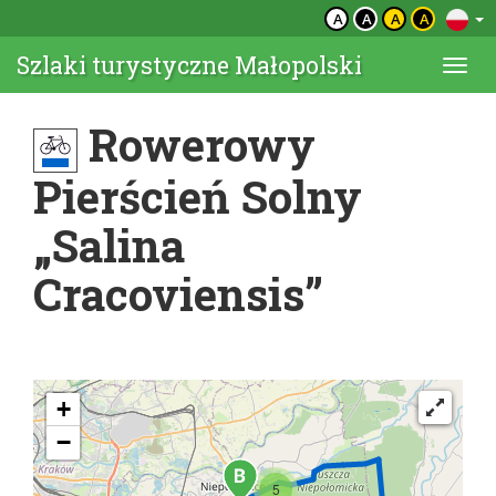
A
A
A
A
Szlaki turystyczne Małopolski
Togg
navi
Rowerowy
Pierścień Solny
„Salina
Cracoviensis”
+
−
5