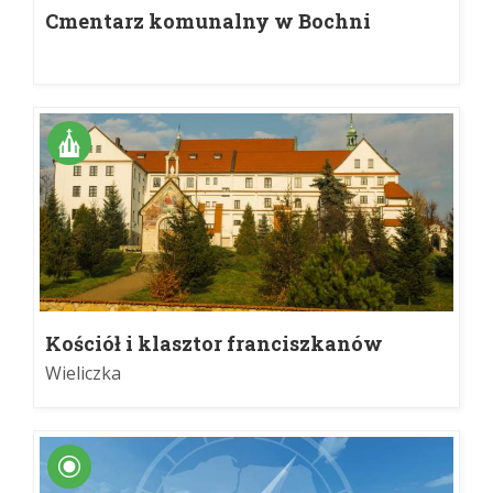
Cmentarz komunalny w Bochni
Kościół i klasztor franciszkanów
reformatów w Wieliczce
Wieliczka