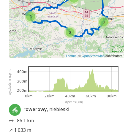
3
3
2
Leaflet
|
©
OpenStreetMap
contributors
wysokość m n.p.m.
400m
300m
200m
0km
20km
40km
60km
80km
dystans (km)
rowerowy
, niebieski
86.1 km
↗ 1 033 m