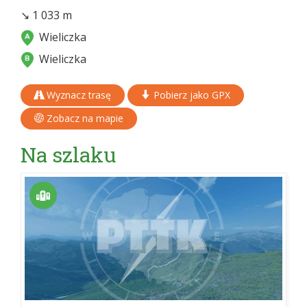
↘ 1 033 m
Wieliczka
Wieliczka
Wyznacz trasę
Pobierz jako GPX
Zobacz na mapie
Na szlaku