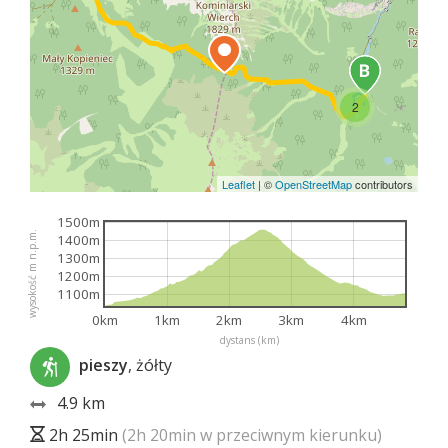
2
Leaflet
|
©
OpenStreetMap
contributors
1500m
wysokość m n.p.m.
1400m
1300m
1200m
1100m
0km
1km
2km
3km
4km
dystans (km)
pieszy
, żółty
4.9 km
2h 25min
(2h 20min w przeciwnym kierunku)