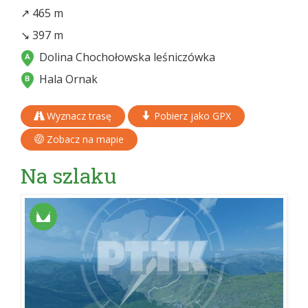
↗ 465 m
↘ 397 m
Dolina Chochołowska leśniczówka
Hala Ornak
Wyznacz trasę
Pobierz jako GPX
Zobacz na mapie
Na szlaku