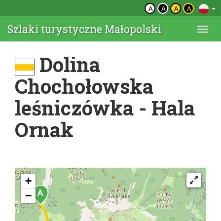
A
A
A
A
Szlaki turystyczne Małopolski
Togg
navi
Dolina
Chochołowska
leśniczówka - Hala
Ornak
+
−