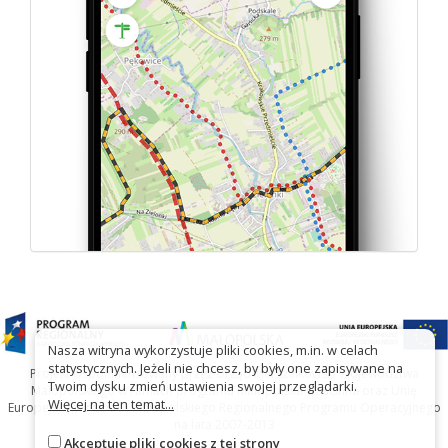
Nasza witryna wykorzystuje pliki cookies, m.in. w celach
statystycznych. Jeżeli nie chcesz, by były one zapisywane na
Projekt współfinansowany przez Urząd Marszałkowski Województwa
Twoim dysku zmień ustawienia swojej przeglądarki.
Małopolskiego w ramach programu Małopolska Gościnna oraz Unię
Więcej na ten temat...
Europejską w ramach Małopolskiego Regionalnego Programu Operacyjnego
na lata 2007-2013
Akceptuję pliki cookies z tej strony