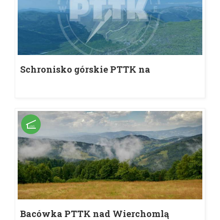
Schronisko górskie PTTK na
Jaworzynie Krynickiej
Bacówka PTTK nad Wierchomlą