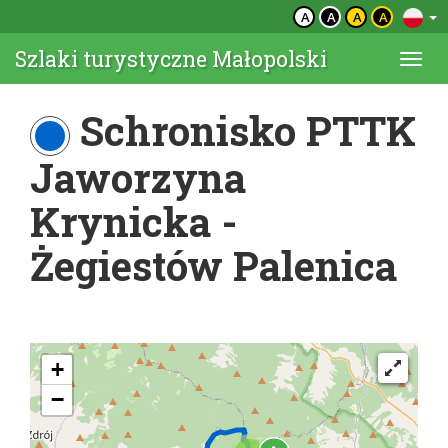
A
A
A
A
Szlaki turystyczne Małopolski
Togg
navi
Schronisko PTTK
Jaworzyna
Krynicka -
Żegiestów Palenica
+
−