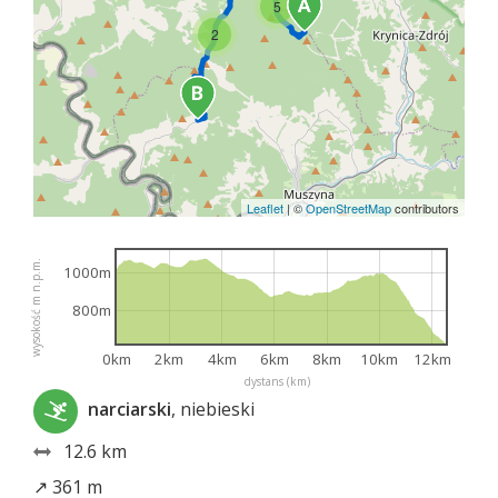
5
2
Leaflet
|
©
OpenStreetMap
contributors
wysokość m n.p.m.
1000m
800m
0km
2km
4km
6km
8km
10km
12km
dystans (km)
narciarski
, niebieski
12.6 km
↗ 361 m