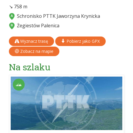
↘ 758 m
Schronisko PTTK Jaworzyna Krynicka
Żegiestów Palenica
Wyznacz trasę
Pobierz jako GPX
Zobacz na mapie
Na szlaku