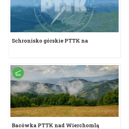
Schronisko górskie PTTK na
Jaworzynie Krynickiej
Bacówka PTTK nad Wierchomlą