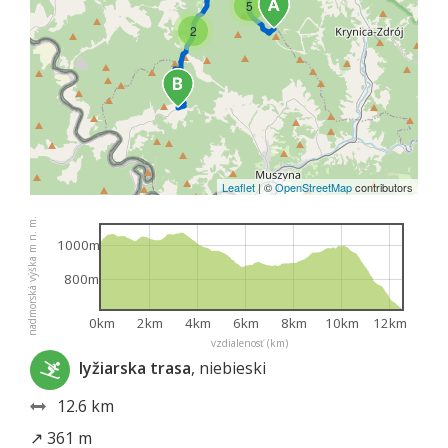
5
2
Leaflet
|
©
OpenStreetMap
contributors
nadmorská výška m n. m.
1000m
800m
0km
2km
4km
6km
8km
10km
12km
vzdialenosť (km)
lyžiarska trasa
, niebieski
12.6 km
↗ 361 m