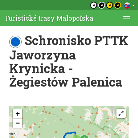
A
A
A
A
Turistické trasy Malopoľska
Togg
navi
Schronisko PTTK
Jaworzyna
Krynicka -
Żegiestów Palenica
+
−