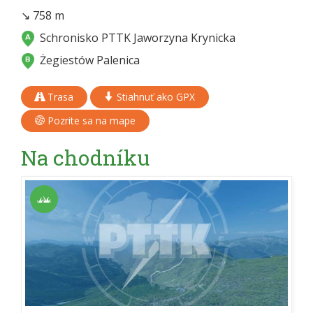
↘ 758 m
Schronisko PTTK Jaworzyna Krynicka
Żegiestów Palenica
Trasa
Stiahnuť ako GPX
Pozrite sa na mape
Na chodníku