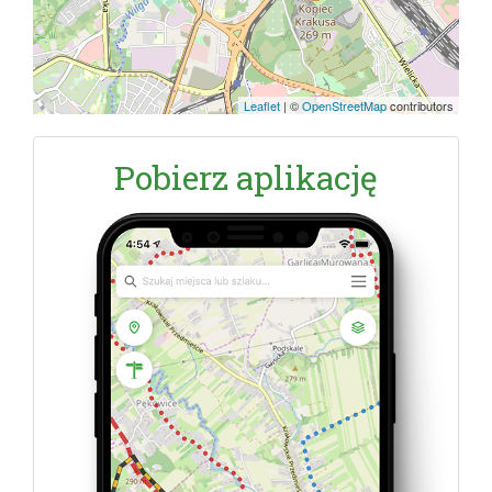
Leaflet
|
©
OpenStreetMap
contributors
Pobierz aplikację