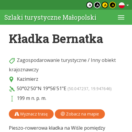
A
A
A
A
Szlaki turystyczne Małopolski
Togg
navi
Kładka Bernatka
Zagospodarowanie turystyczne
/
Inny obiekt
krajoznawczy
Kazimierz
50°02'50"N
19°56'51"E
(50.047237, 19.947646)
199 m n. p. m.
Wyznacz trasę
Zobacz na mapie
Pieszo-rowerowa kładka na Wiśle pomiędzy