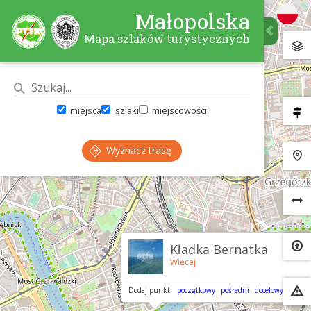
Małopolska
Mapa szlaków turystycznych
miejsca
szlaki
miejscowości
Wyznacz trasę
×
Kładka Bernatka
Więcej
Dodaj punkt:
początkowy
pośredni
docelowy