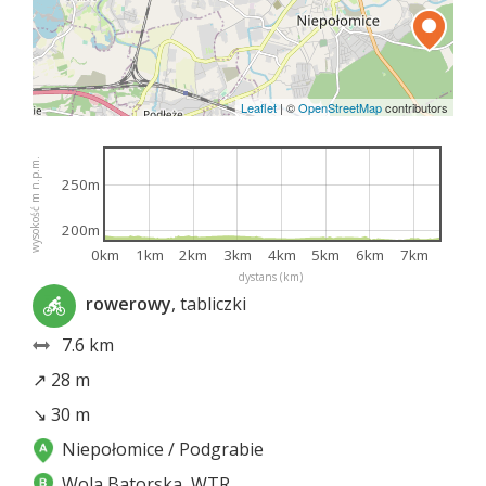
Leaflet
|
©
OpenStreetMap
contributors
wysokość m n.p.m.
250m
200m
0km
1km
2km
3km
4km
5km
6km
7km
dystans (km)
rowerowy
, tabliczki
7.6 km
↗ 28 m
↘ 30 m
Niepołomice / Podgrabie
Wola Batorska, WTR