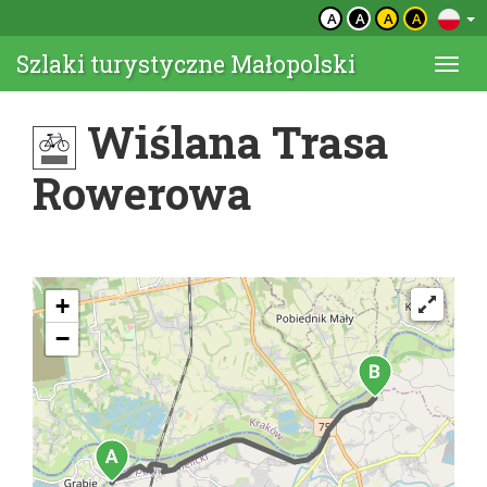
A
A
A
A
Szlaki turystyczne Małopolski
Togg
navi
Wiślana Trasa
Rowerowa
+
−