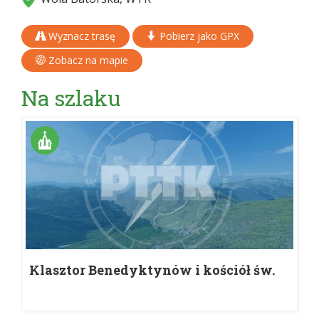
Wyznacz trasę
Pobierz jako GPX
Zobacz na mapie
Na szlaku
Klasztor Benedyktynów i kościół św.
Piotra i Pawła