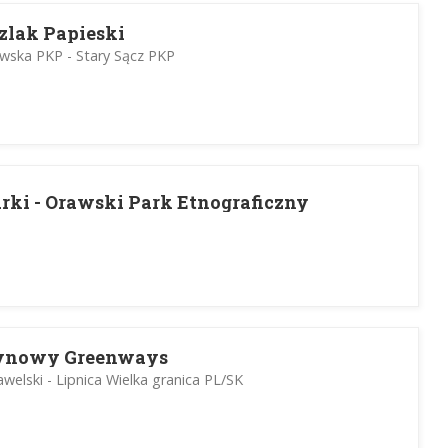
zlak Papieski
wska PKP - Stary Sącz PKP
arki - Orawski Park Etnograficzny
tynowy Greenways
elski - Lipnica Wielka granica PL/SK