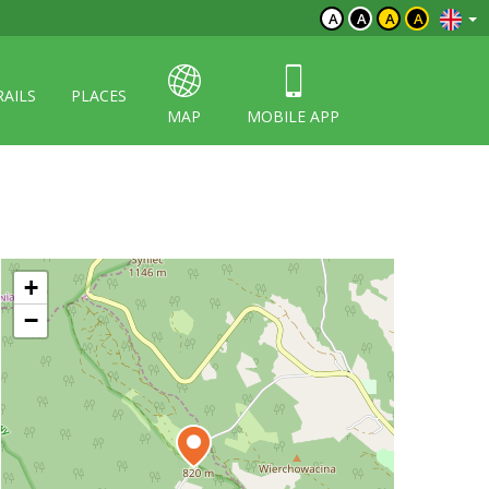
A
A
A
A
RAILS
PLACES
MAP
MOBILE APP
+
−