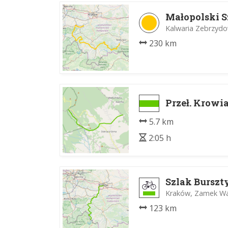
Małopolski S
Kalwaria Zebrzydo
230 km
Przeł. Krowi
5.7 km
2:05 h
Szlak Bursz
Kraków, Zamek Waw
123 km