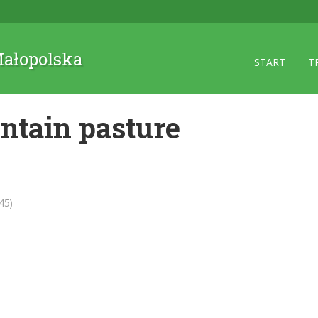
 Małopolska
START
T
tain pasture
45)