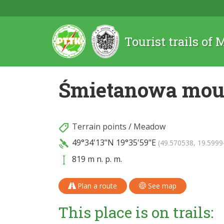
Tourist trails of
Śmietanowa moun
Terrain points
/
Meadow
49°34'13"N
19°35'59"E
(49.570538, 19.5999
819 m n. p. m.
Plan a route
See map
This place is on trails: