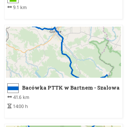
Hala Łabowska rozdroże wschodnie
9.1 km
Bacówka PTTK w Bartnem - Szalowa
PKP
41.6 km
14:00 h