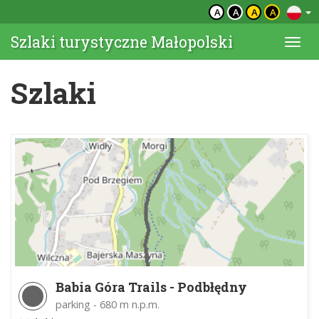
A
A
A
A
Szlaki turystyczne Małopolski
Togg
navi
Szlaki
Babia Góra Trails - Podbłędny
parking - 680 m n.p.m.