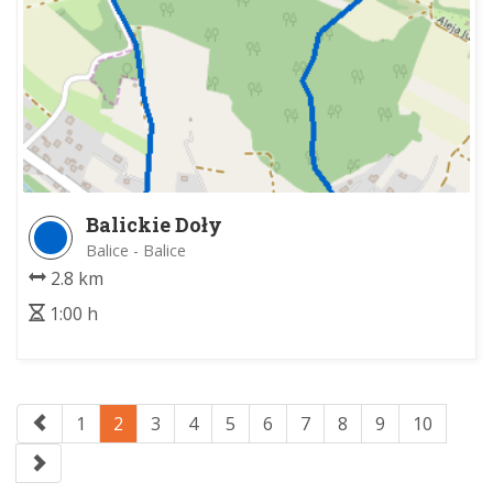
Balickie Doły
Balice - Balice
2.8 km
1:00 h
1
2
3
4
5
6
7
8
9
10