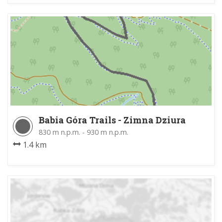
Babia Góra Trails - Zimna Dziura
830 m n.p.m. - 930 m n.p.m.
1.4 km