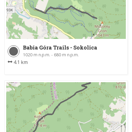
Babia Góra Trails - Sokolica
1020 m n.p.m. - 680 m n.p.m.
4.1 km