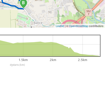
Leaflet
|
©
OpenStreetMap
contributors
1.5km
2km
2.5km
dystans (km)