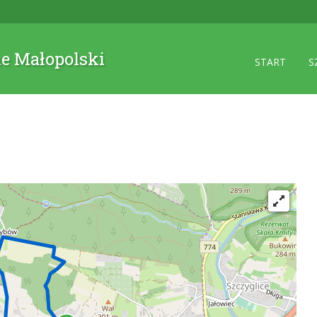
ne Małopolski
START
S