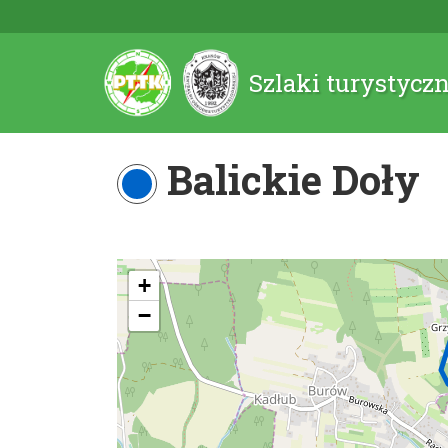
Szlaki turystycz
Balickie Doły
+
−