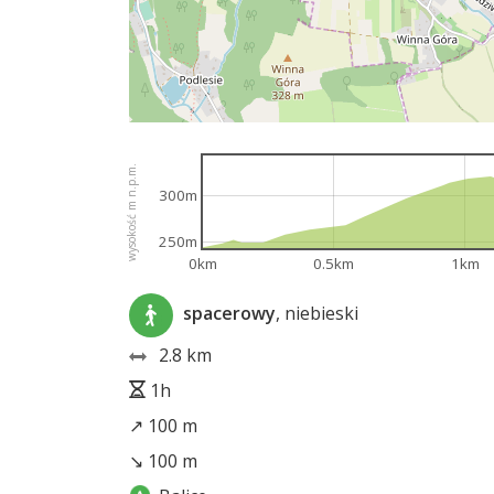
wysokość m n.p.m.
300m
250m
0km
0.5km
1km
spacerowy
, niebieski
2.8 km
1h
↗ 100 m
↘ 100 m