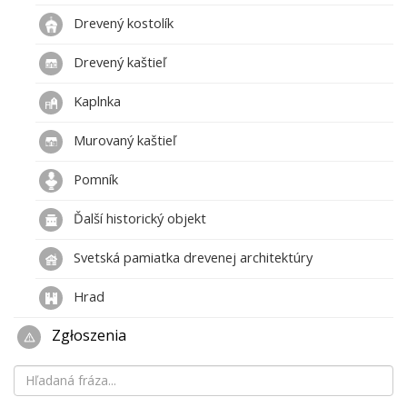
Drevený kostolík
Drevený kaštieľ
Kaplnka
Murovaný kaštieľ
Pomník
Ďalší historický objekt
Svetská pamiatka drevenej architektúry
Hrad
Zgłoszenia