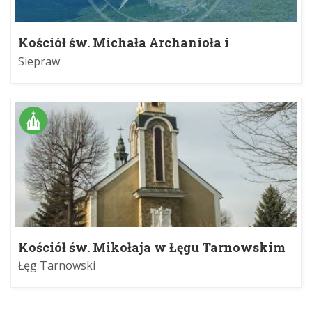
Kościół św. Michała Archanioła i
sanktuarium bł. Anieli Salawy w
Siepraw
Sieprawiu
Kościół św. Mikołaja w Łęgu Tarnowskim
Łęg Tarnowski