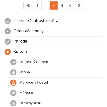
1
2
3
4
5
Turistická infraštruktúra
Orientačné body
Príroda
Kultúra
Historický cintorín
Osoba
Murovaný kostol
Múzeum
Drevený kostol