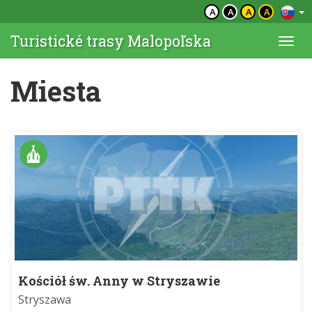
A
A
A
A
Turistické trasy Malopoľska
Togg
navi
Miesta
Kościół św. Anny w Stryszawie
Stryszawa