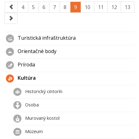
4
5
6
7
8
9
10
11
12
13
Turistická infraštruktúra
Orientačné body
Príroda
Kultúra
Historický cintorín
Osoba
Murovaný kostol
Múzeum