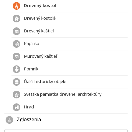
Drevený kostol
Drevený kostolík
Drevený kaštieľ
Kaplnka
Murovaný kaštieľ
Pomník
Ďalší historický objekt
Svetská pamiatka drevenej architektúry
Hrad
Zgłoszenia