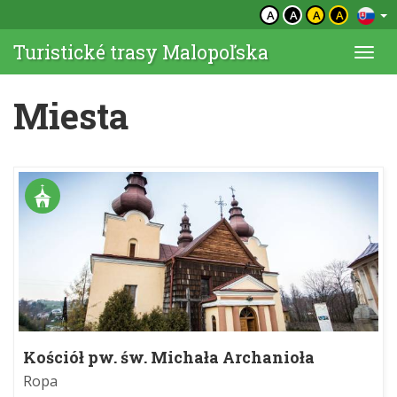
A
A
A
A
Turistické trasy Malopoľska
Togg
navi
Miesta
Kościół pw. św. Michała Archanioła
Ropa