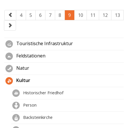
4
5
6
7
8
9
10
11
12
13
Touristische Infrastruktur
Feldstationen
Natur
Kultur
Historischer Friedhof
Person
Backsteinkirche