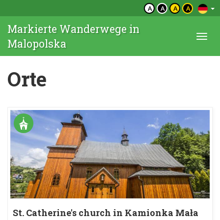
A
A
A
A
Markierte Wanderwege in
Togg
Malopolska
navi
Orte
St. Catherine's church in Kamionka Mała