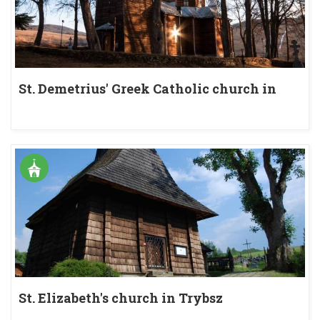
St. Demetrius' Greek Catholic church in
Muszyna-Złockie
St. Elizabeth's church in Trybsz