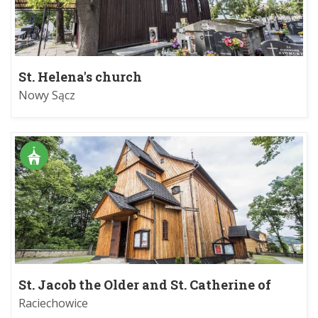
St. Helena's church
Nowy Sącz
St. Jacob the Older and St. Catherine of
Alexandria's church
Raciechowice