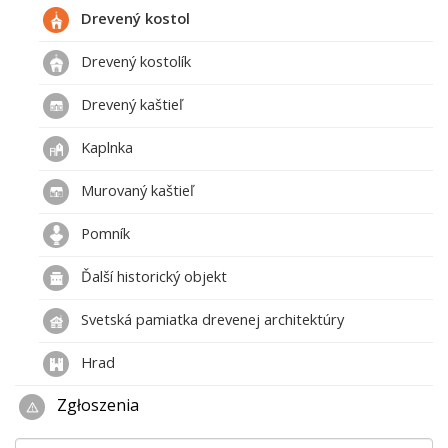
Drevený kostol
Drevený kostolík
Drevený kaštieľ
Kaplnka
Murovaný kaštieľ
Pomník
Ďalší historický objekt
Svetská pamiatka drevenej architektúry
Hrad
Zgłoszenia