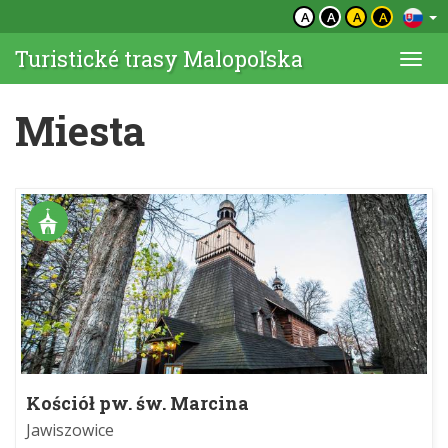
A
A
A
A
Turistické trasy Malopoľska
Togg
navi
Miesta
Kościół pw. św. Marcina
Jawiszowice