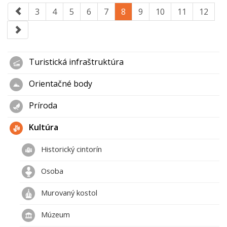
3
4
5
6
7
8
9
10
11
12
Turistická infraštruktúra
Orientačné body
Príroda
Kultúra
Historický cintorín
Osoba
Murovaný kostol
Múzeum