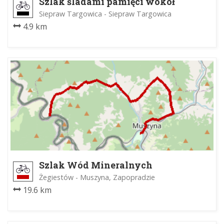
Szlak śladami pamięci wokół
Sieprawia cz.2
Siepraw Targowica - Siepraw Targowica
4.9 km
Szlak Wód Mineralnych
Żegiestów - Muszyna, Zapopradzie
19.6 km