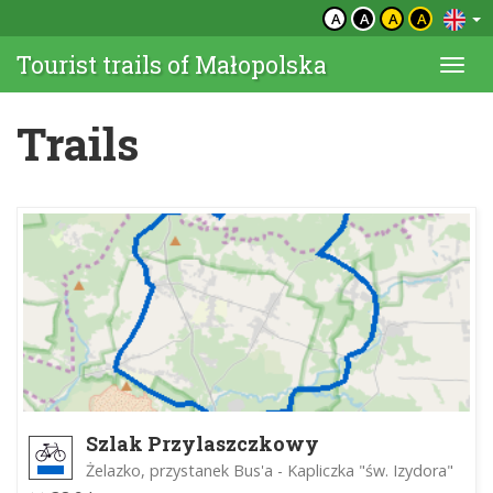
A
A
A
A
Tourist trails of Małopolska
Togg
navi
Trails
Szlak Przylaszczkowy
Żelazko, przystanek Bus'a - Kapliczka "św. Izydora"