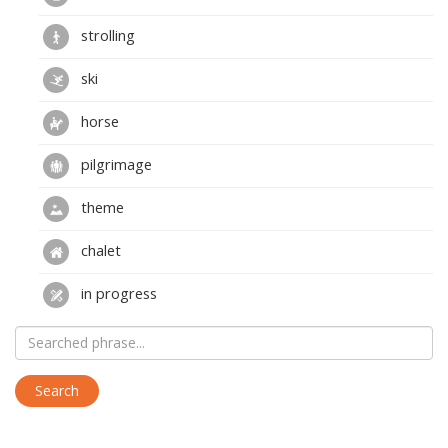
strolling
ski
horse
pilgrimage
theme
chalet
in progress