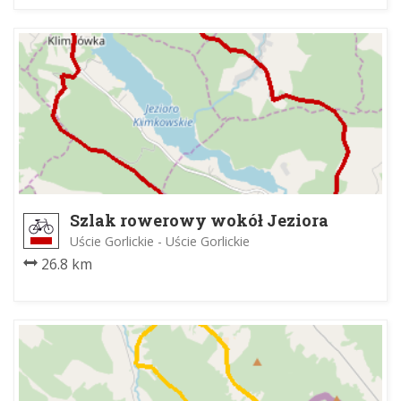
Szlak rowerowy wokół Jeziora
Klimkówka
Uście Gorlickie - Uście Gorlickie
26.8 km