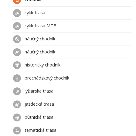
cyklotrasa
cyklotrasa MTB
náučný chodník
náučný chodník
historicky chodník
prechádzkový chodník
lyžiarska trasa
jazdecká trasa
pútnická trasa
tematická trasa