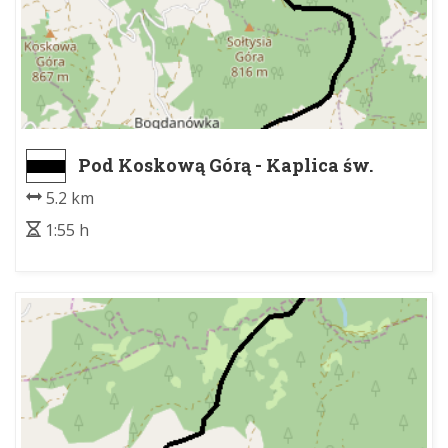
Pod Koskową Górą - Kaplica św.
Anny w Więciórce
5.2 km
1:55 h