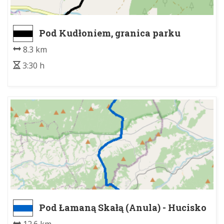
Pod Kudłoniem, granica parku
narodowego - Przeł. pod Kobylicą
8.3 km
3:30 h
Pod Łamaną Skałą (Anula) - Hucisko
PKP