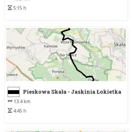
5:15 h
Pieskowa Skała - Jaskinia Łokietka
13.4 km
4:45 h