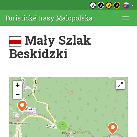
A
A
A
A
Turistické trasy Malopoľska
Togg
navi
Mały Szlak
Beskidzki
+
−
2