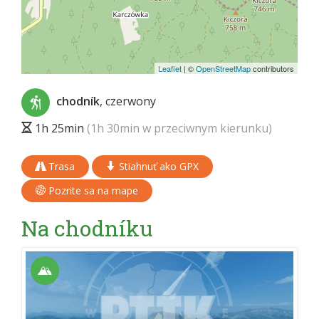
Leaflet
|
©
OpenStreetMap
contributors
chodník
, czerwony
1h 25min
(1h 30min w przeciwnym kierunku)
Trasa
Stiahnuť ako GPX
Pozrite sa na mape
Na chodníku