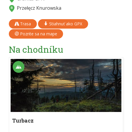
Przełęcz Knurowska
Trasa
Stiahnuť ako GPX
Pozrite sa na mape
Na chodníku
Turbacz