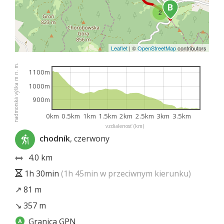
2
Leaflet
|
©
OpenStreetMap
contributors
nadmorská výška m n. m.
1100m
1000m
900m
0km
0.5km
1km
1.5km
2km
2.5km
3km
3.5km
vzdialenosť (km)
chodník
, czerwony
4.0 km
1h 30min
(1h 45min w przeciwnym kierunku)
↗ 81 m
↘ 357 m
Granica GPN