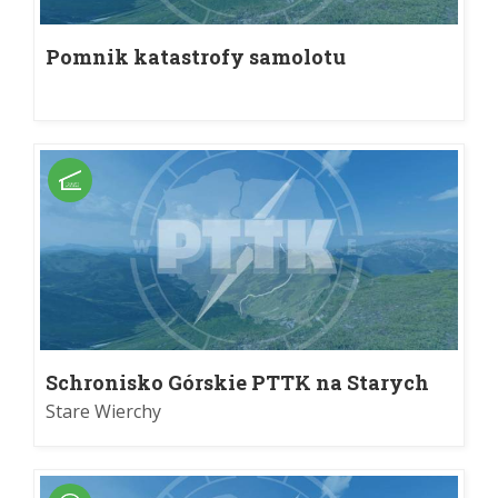
Pomnik katastrofy samolotu
sanitarnego
Schronisko Górskie PTTK na Starych
Wierchach im. Czesława Trybowskiego
Stare Wierchy