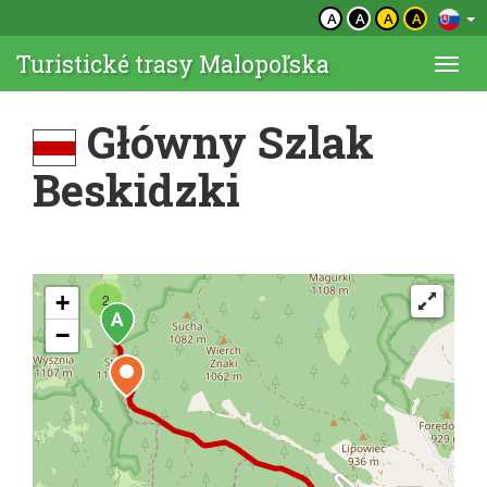
A
A
A
A
Turistické trasy Malopoľska
Togg
navi
Główny Szlak
Beskidzki
+
2
−