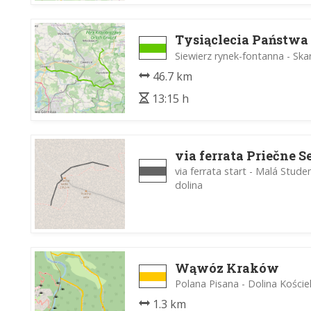
Tysiąclecia Państwa
Siewierz rynek-fontanna - Ska
46.7 km
13:15 h
via ferrata Priečne S
via ferrata start - Malá Stude
dolina
Wąwóz Kraków
Polana Pisana - Dolina Kościel
1.3 km