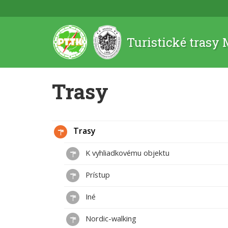
Turistické trasy
Trasy
Trasy
K vyhliadkovému objektu
Prístup
Iné
Nordic-walking