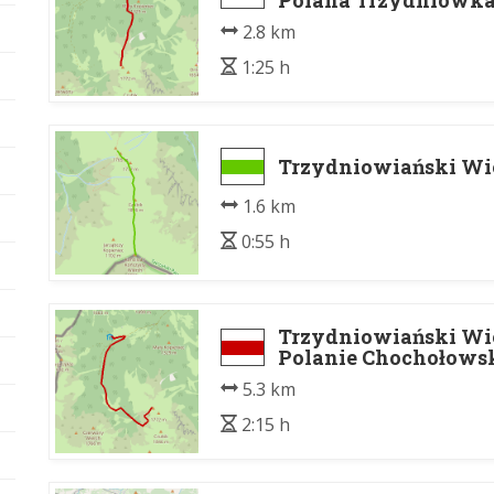
Polana Trzydniówk
2.8 km
1:25 h
Trzydniowiański Wi
1.6 km
0:55 h
Trzydniowiański Wie
Polanie Chochołowsk
5.3 km
2:15 h