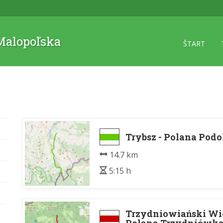
 Malopoľska
ŠTART
Trybsz - Polana Pod
14.7 km
5:15 h
Trzydniowiański Wie