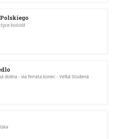
 Polskiego
rżyce kościół
edlo
ná dolina - via ferrata konec - Veľká Studená
iska