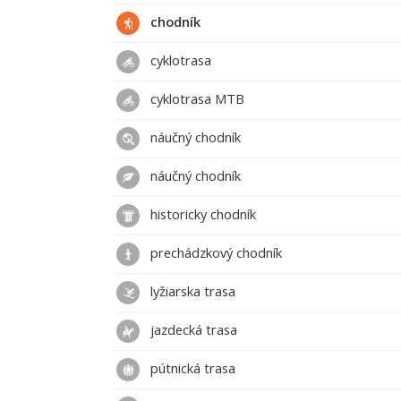
chodník
cyklotrasa
cyklotrasa MTB
náučný chodník
náučný chodník
historicky chodník
prechádzkový chodník
lyžiarska trasa
jazdecká trasa
pútnická trasa