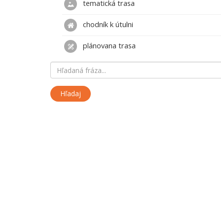
tematická trasa
chodník k útulni
plánovana trasa