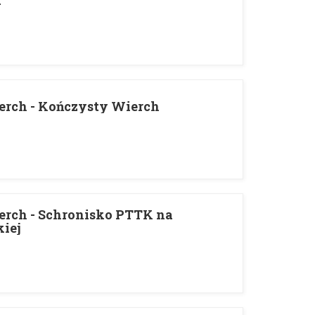
a
erch - Kończysty Wierch
rch - Schronisko PTTK na
iej