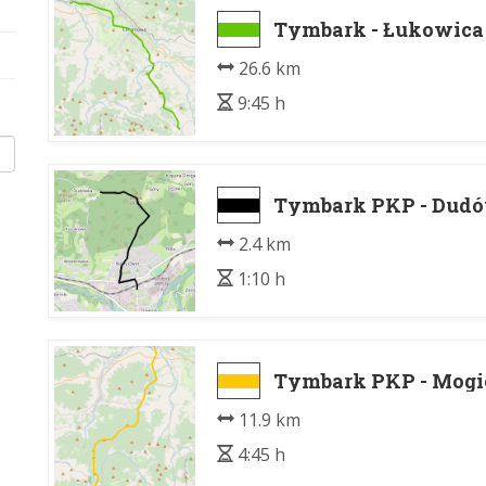
Tymbark - Łukowica
26.6 km
9:45 h
Tymbark PKP - Dud
2.4 km
1:10 h
Tymbark PKP - Mogi
11.9 km
4:45 h