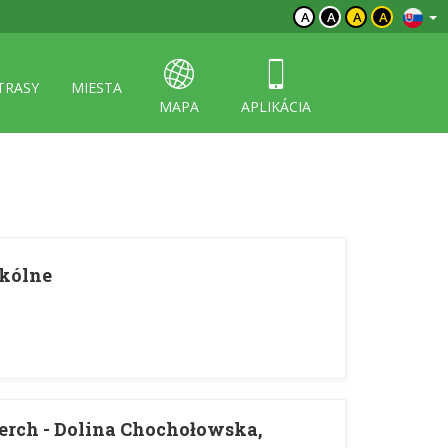
A
A
A
A
TRASY
MIESTA
MAPA
APLIKÁCIA
okólne
rch - Dolina Chochołowska,