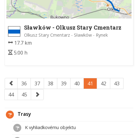
Sławków - Olkusz Stary Cmentarz
Olkusz Stary Cmentarz - Sławków - Rynek
17.7 km
5:00 h
36
37
38
39
40
41
42
43
44
45
Trasy
K vyhliadkovému objektu