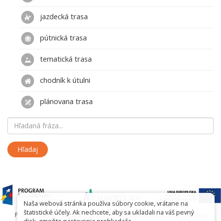
jazdecká trasa
pútnická trasa
tematická trasa
chodník k útulni
plánovana trasa
Naša webová stránka používa súbory cookie, vrátane na
štatistické účely. Ak nechcete, aby sa ukladali na váš pevný
Projekt współfinansowany przez Urząd Marszałkowski Województwa