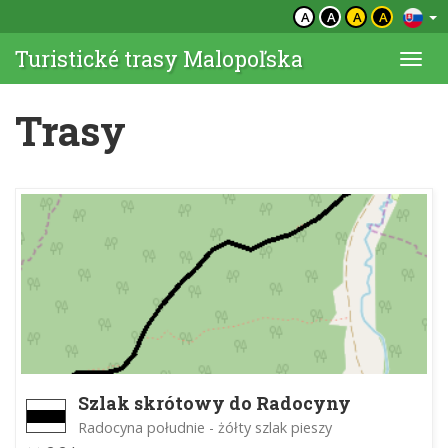
A
A
A
A
Turistické trasy Malopoľska
Togg
navi
Trasy
Szlak skrótowy do Radocyny
Radocyna południe - żółty szlak pieszy