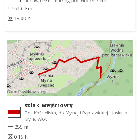
Rudawa PKP - Parking pod Grodziskiem
61.6 km
19:00 h
szlak wejściowy
Dol. Kościeliska, do Mylnej i Raptawickiej - Jaskinia
Mylna wlot
255 m
0:15 h