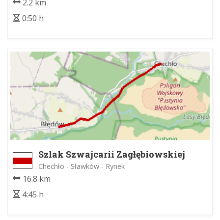
2.2 km
0:50 h
Szlak Szwajcarii Zagłębiowskiej
Chechło - Sławków - Rynek
16.8 km
4:45 h