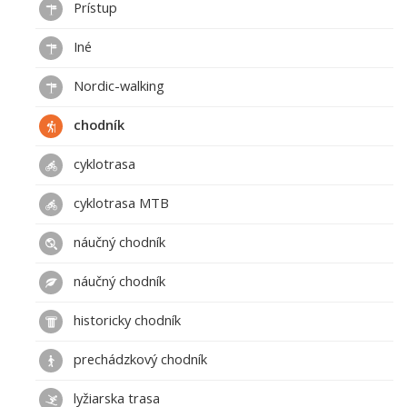
Prístup
Iné
Nordic-walking
chodník
cyklotrasa
cyklotrasa MTB
náučný chodník
náučný chodník
historicky chodník
prechádzkový chodník
lyžiarska trasa