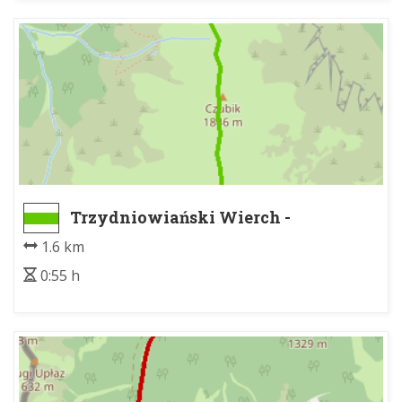
Trzydniowiański Wierch -
Kończysty Wierch
1.6 km
0:55 h