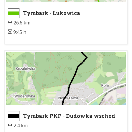
Tymbark - Łukowica
26.6 km
9:45 h
Tymbark PKP - Dudówka wschód
2.4 km