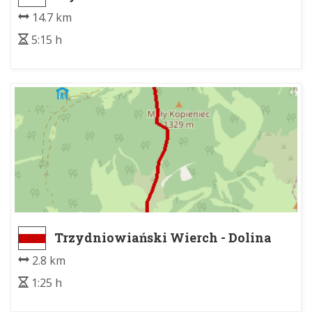
14.7 km
5:15 h
Trzydniowiański Wierch - Dolina
Chochołowska, Polana Trzydniówka
2.8 km
1:25 h