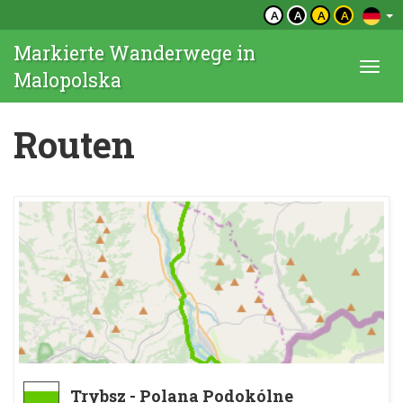
A
A
A
A
Markierte Wanderwege in
Togg
Malopolska
navi
Routen
Trybsz - Polana Podokólne