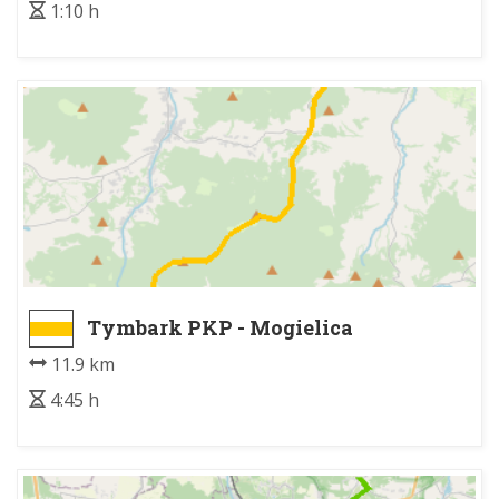
1:10 h
Tymbark PKP - Mogielica
11.9 km
4:45 h