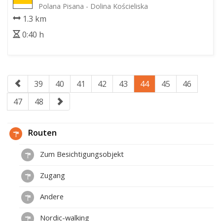
Polana Pisana - Dolina Kościeliska
1.3 km
0:40 h
39
40
41
42
43
44
45
46
47
48
Routen
Zum Besichtigungsobjekt
Zugang
Andere
Nordic-walking