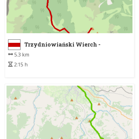
Trzydniowiański Wierch -
Schronisko PTTK na Polanie
5.3 km
Chochołowskiej
2:15 h