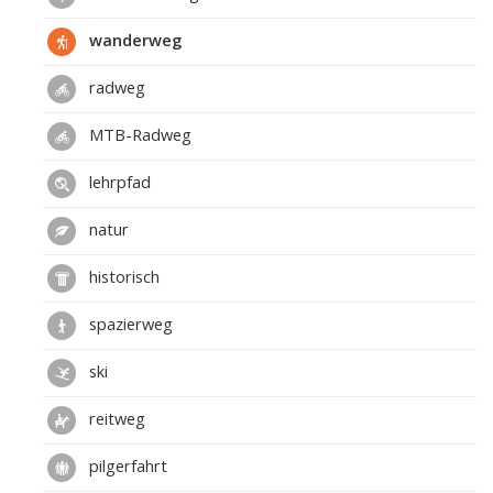
wanderweg
radweg
MTB-Radweg
lehrpfad
natur
historisch
spazierweg
ski
reitweg
pilgerfahrt