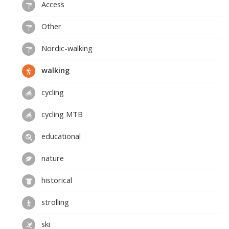
Access
Other
Nordic-walking
walking
cycling
cycling MTB
educational
nature
historical
strolling
ski