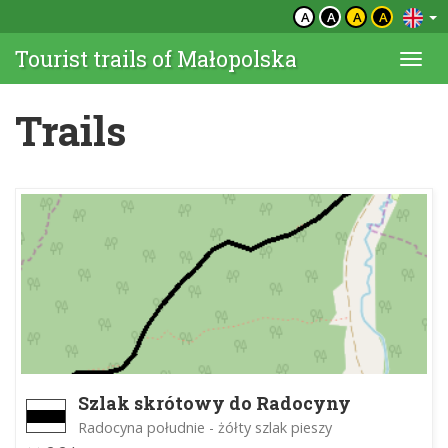
A
A
A
A
Tourist trails of Małopolska
Togg
navi
Trails
Szlak skrótowy do Radocyny
Radocyna południe - żółty szlak pieszy