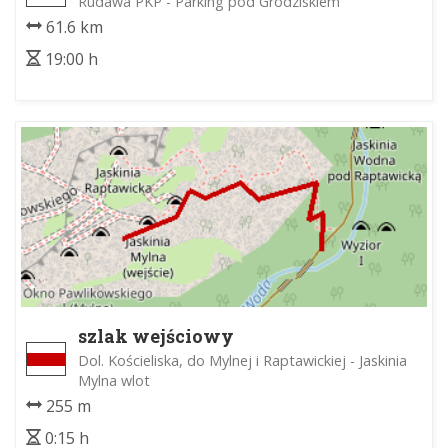
Rudawa PKP - Parking pod Grodziskiem
61.6 km
19:00 h
szlak wejściowy
Dol. Kościeliska, do Mylnej i Raptawickiej - Jaskinia
Mylna wlot
255 m
0:15 h