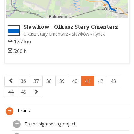
Sławków - Olkusz Stary Cmentarz
Olkusz Stary Cmentarz - Sławków - Rynek
17.7 km
5:00 h
36
37
38
39
40
41
42
43
44
45
Trails
To the sightseeing object