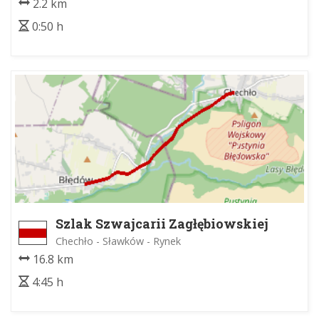
2.2 km
0:50 h
Szlak Szwajcarii Zagłębiowskiej
Chechło - Sławków - Rynek
16.8 km
4:45 h