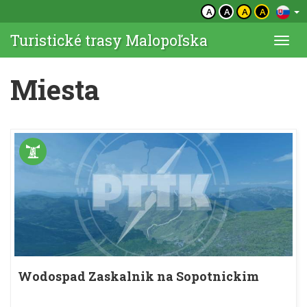
A
A
A
A
Turistické trasy Malopoľska
Togg
navi
Miesta
Wodospad Zaskalnik na Sopotnickim
Potoku