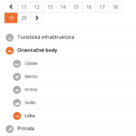
11
12
13
14
15
16
17
18
19
20
Turistická infraštruktúra
Orientačné body
Údolie
Mesto
Vrchol
Sedlo
Lúka
Príroda